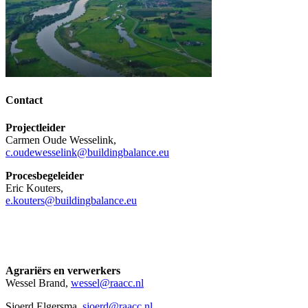
Contact
Projectleider
Carmen Oude Wesselink,
c.oudewesselink@buildingbalance.eu
Procesbegeleider
Eric Kouters,
e.kouters@buildingbalance.eu
Agrariërs en verwerkers
Wessel Brand,
wessel@raacc.nl
Sjoerd Elgersma,
sjoerd@raacc.nl