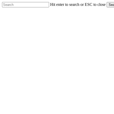
Skip
Hit enter to search or ESC to close
Sea
to
Close
main
Search
content