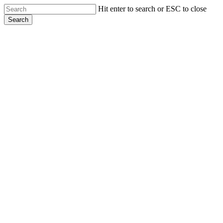
Skip
Hit enter to search or ESC to close
to
Search
main
Close
content
Search