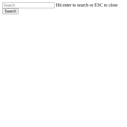
Skip
Hit enter to search or ESC to close
to
Search
main
Close
content
Search