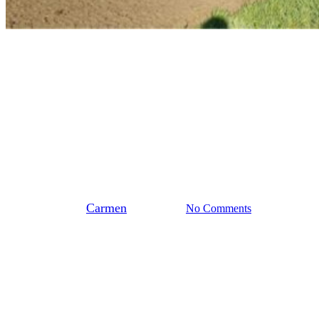
Stedendriehoek
Biobased bouwen is geen
ambitie op papier, maar iets
wat je gewoon doet!
By
Carmen
mei 20, 2026
No Comments