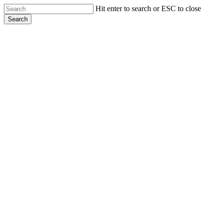
Skip
Hit enter to search or ESC to close
to
Search
main
Close
content
Search