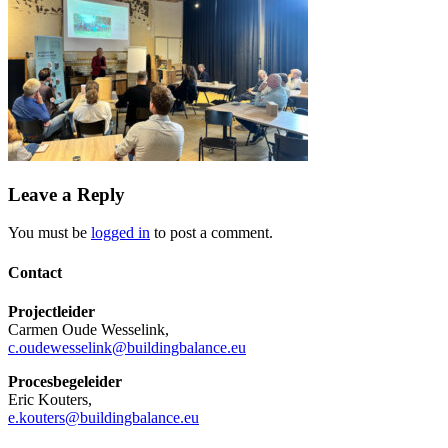
Leave a Reply
You must be
logged in
to post a comment.
Share
Contact
Projectleider
Carmen Oude Wesselink,
c.oudewesselink@buildingbalance.eu
Procesbegeleider
Eric Kouters,
e.kouters@buildingbalance.eu