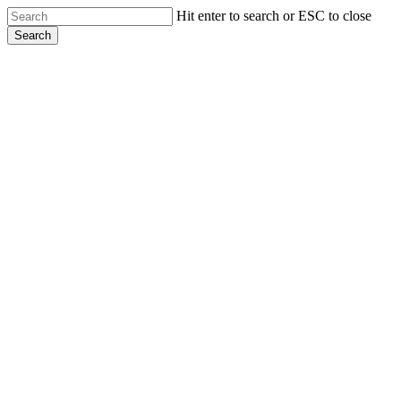
Skip
Hit enter to search or ESC to close
to
Search
main
Close
content
Search