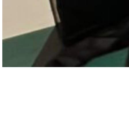
Landelijk
Stedendriehoek
Ketenpartners met ambitie
tekenen
commitmentverklaring