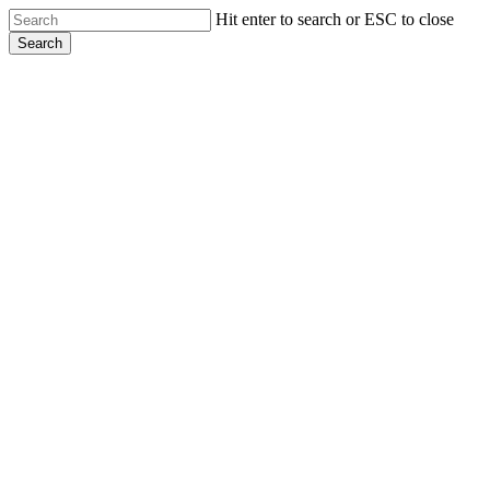
Skip
Hit enter to search or ESC to close
to
Search
main
Close
content
Search