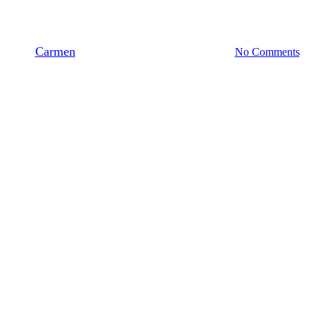
Biobased Bouwen
By
Carmen
december 4, 2024
januari 21st, 2025
No Comments