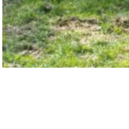
Stedendriehoek
Ketensamenwerking ‘Boeren
voor Biobased Bouwen’ breed
gedragen