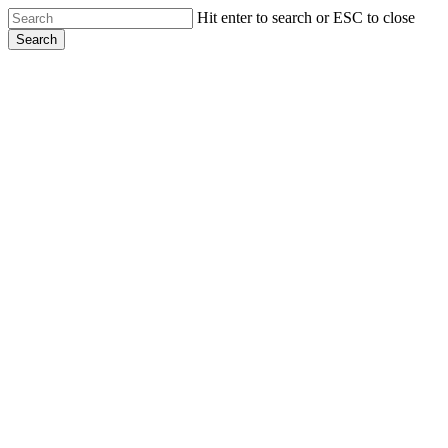
Skip
Hit enter to search or ESC to close
to
Search
main
Close
content
Search