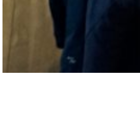
Stedendriehoek
Uncategorized
Samen bouwen aan
toekomstbestendige
gebiedsontwikkeling