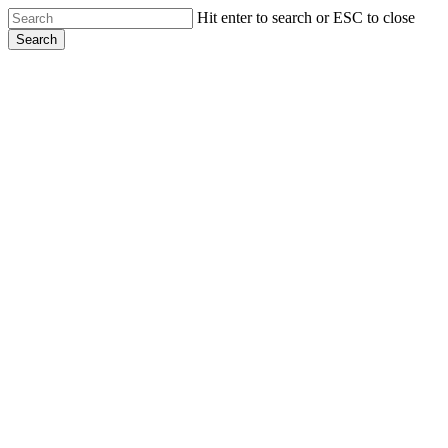
Skip
Hit enter to search or ESC to close
to
Search
main
Close
content
Search