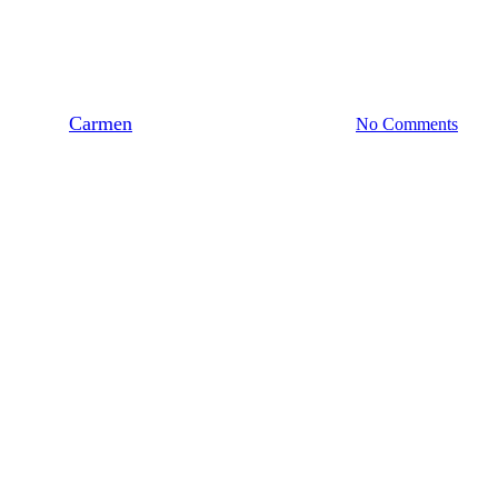
‘Samen op pad voor het goede
doel’
By
Carmen
maart 11, 2023
maart 30th, 2023
No Comments