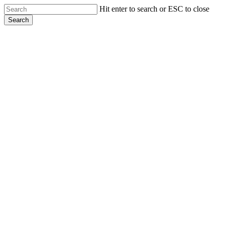
Skip
Hit enter to search or ESC to close
to
Search
main
Close
content
Search