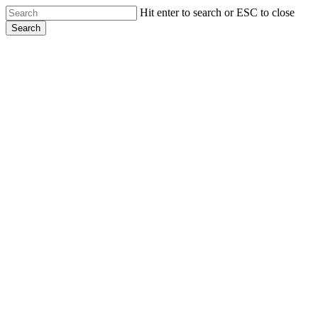
Skip
Hit enter to search or ESC to close
to
Search
main
Close
content
Search