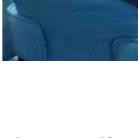
Stedendriehoek
Kennis delen van plant tot
pand bij Waterschap Vallei en
Veluwe