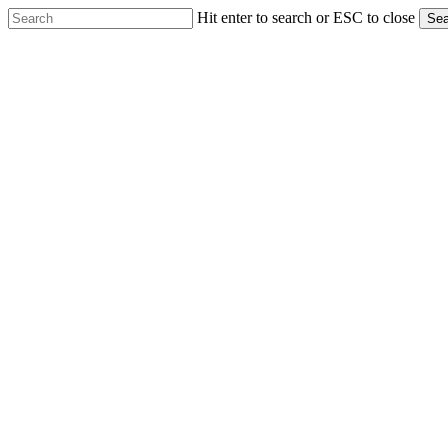
Skip
Hit enter to search or ESC to close
Sea
to
Close
main
Search
content