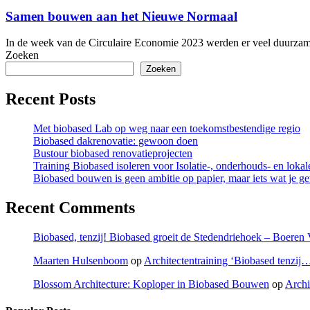
bouwen
aan
Samen bouwen aan het Nieuwe Normaal
het
Nieuwe
In de week van de Circulaire Economie 2023 werden er veel duurza
Normaal
Zoeken
Zoeken
Recent Posts
Met biobased Lab op weg naar een toekomstbestendige regio
Biobased dakrenovatie: gewoon doen
Bustour biobased renovatieprojecten
Training Biobased isoleren voor Isolatie-, onderhouds- en lok
Biobased bouwen is geen ambitie op papier, maar iets wat je g
Recent Comments
Biobased, tenzij! Biobased groeit de Stedendriehoek – Boere
Maarten Hulsenboom
op
Architectentraining ‘Biobased tenzij
Blossom Architecture: Koploper in Biobased Bouwen
op
Archi