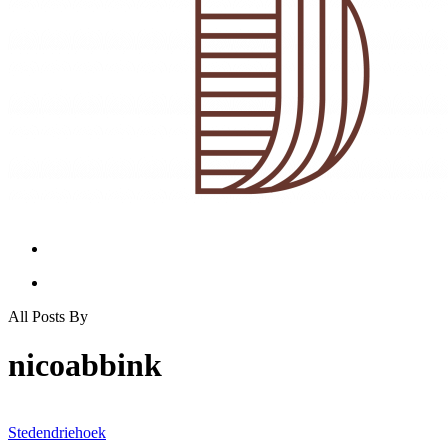
Menu
Menu
All Posts By
nicoabbink
Samen
Stedendriehoek