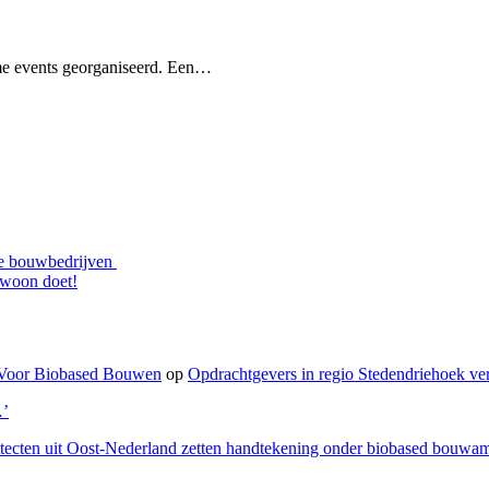
me events georganiseerd. Een…
ale bouwbedrijven
ewoon doet!
n Voor Biobased Bouwen
op
Opdrachtgevers in regio Stedendriehoek ve
…’
tecten uit Oost-Nederland zetten handtekening onder biobased bouwam