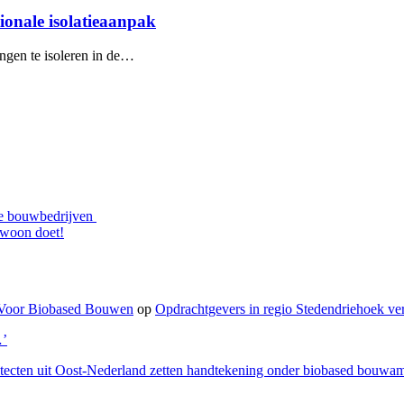
ionale isolatieaanpak
ngen te isoleren in de…
ale bouwbedrijven
ewoon doet!
n Voor Biobased Bouwen
op
Opdrachtgevers in regio Stedendriehoek ve
…’
tecten uit Oost-Nederland zetten handtekening onder biobased bouwam