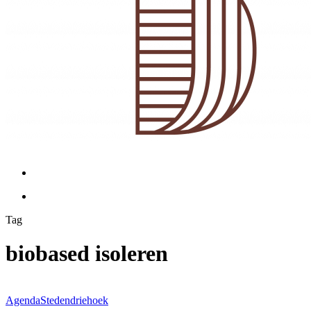
Menu
Menu
Tag
biobased isoleren
Webinar
Agenda
Stedendriehoek