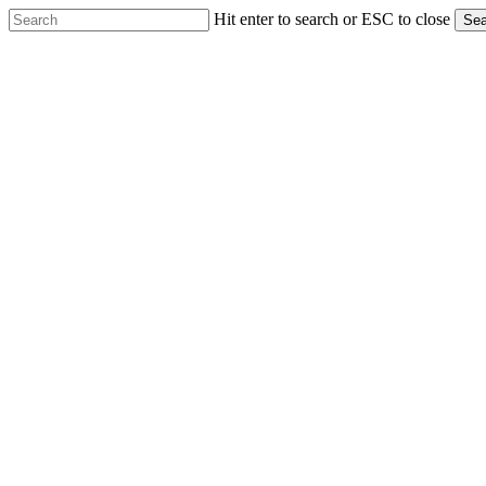
Skip
Hit enter to search or ESC to close
Sea
to
Close
main
Search
content