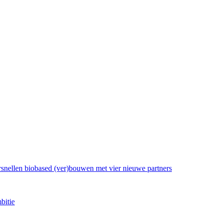
rsnellen biobased (ver)bouwen met vier nieuwe partners
bitie