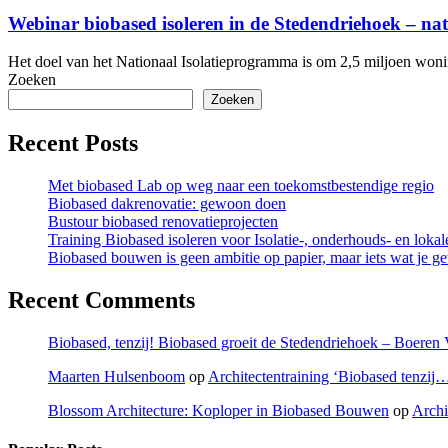
biobased
isoleren
Webinar biobased isoleren in de Stedendriehoek – nat
in
de
Het doel van het Nationaal Isolatieprogramma is om 2,5 miljoen woni
Stedendriehoek
Zoeken
–
Zoeken
nationale
isolatieaanpak
Recent Posts
Met biobased Lab op weg naar een toekomstbestendige regio
Biobased dakrenovatie: gewoon doen
Bustour biobased renovatieprojecten
Training Biobased isoleren voor Isolatie-, onderhouds- en lok
Biobased bouwen is geen ambitie op papier, maar iets wat je g
Recent Comments
Biobased, tenzij! Biobased groeit de Stedendriehoek – Boere
Maarten Hulsenboom
op
Architectentraining ‘Biobased tenzij
Blossom Architecture: Koploper in Biobased Bouwen
op
Archi